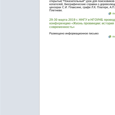
открытый "Показательный" урок для поисковиков
копателей, биографические справки о дореволю
цензорах С.И. Плаксине, графе Л.К. Платере, А.П.
Плетневе.
п
29-30 марта 2019 г. ННГУ и НГОУНБ проводя
конференцию «Жизнь провинции: история 
современность»
Размещено информационное письмо
п