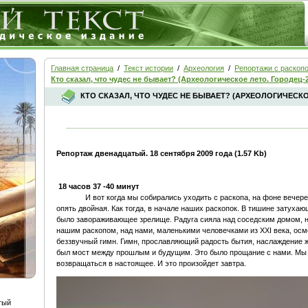
Главная страница
/
Текст истории
/
Археология
/
Репортажи с раскоп
Кто сказал, что чудес не бывает? (Археологическое лето. Городец-
КТО СКАЗАЛ, ЧТО ЧУДЕС НЕ БЫВАЕТ? (АРХЕОЛОГИЧЕСКОЕ
Репортаж двенадцатый. 18 сентября 2009 года (1.57 Kb)
18 часов 37 -40 минут
И вот когда мы собирались уходить с раскопа, на фоне вечере
опять двойная. Как тогда, в начале наших раскопок. В тишине затухаю
было завораживающее зрелище. Радуга сияла над соседским домом, н
нашим раскопом, над нами, маленькими человечками из XXI века, осм
беззвучный гимн. Гимн, прославляющий радость бытия, наслаждение ж
был мост между прошлым и будущим. Это было прощание с нами. Мы 
возвращаться в настоящее. И это произойдет завтра.
тый