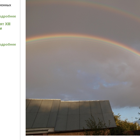
-
ционных
одробнее
т ХIII
и
одробнее