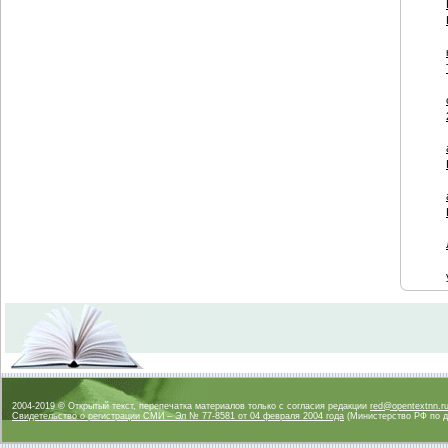
2004-2019 © Открытый текст, перепечатка материалов только с согласия редакции
red@opentextnn.r
Свидетельство о регистрации СМИ – Эл № 77-8581 от 04 февраля 2004 года
(Министерство РФ по д