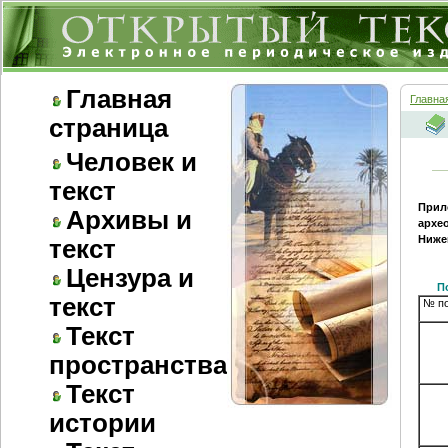
Главная
Главна
страница
Человек и
текст
Прило
Архивы и
архе
Нижег
текст
Цензура и
П
текст
№ п
Текст
пространства
Текст
истории