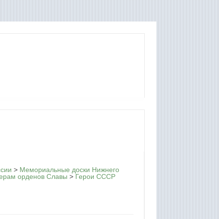
ссии
>
Мемориальные доски Нижнего
ерам орденов Славы
>
Герои СССР