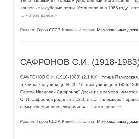
1942/. Первый в г. Горьком удостоенный этого звания. ” Д
лавровые и дубовые ветви. Установлена в 1985 году. авт
…
Читать далее »
Раздел:
Герои СССР
Ключевые слова:
Мемориальные доски
САФРОНОВ С.И. (1918-1983
САФРОНОВ С.И. (1918-1983) (2.1 Kb) Улица Памирская,
техническое училище № 28. “В этом училище в 1935-1936
Сергей Иванович Сафронов” Доска из мрамора, имеется 
С. И. Сафронов родился в 1918 г. в с. Пилекшево Перев
семье крестьянина, закончил 4…
Читать далее »
Раздел:
Герои СССР
Ключевые слова:
Мемориальные доски