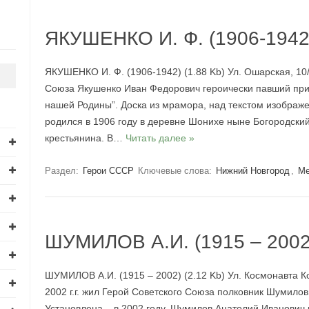
ЯКУШЕНКО И. Ф. (1906-1942
ЯКУШЕНКО И. Ф. (1906-1942) (1.88 Kb) Ул. Ошарская, 10/
Союза Якушенко Иван Федорович героически павший при
нашей Родины”. Доска из мрамора, над текстом изображе
родился в 1906 году в деревне Шонихе ныне Богородски
крестьянина. В…
Читать далее »
Раздел:
Герои СССР
Ключевые слова:
Нижний Новгород
,
Ме
ШУМИЛОВ А.И. (1915 – 2002
ШУМИЛОВ А.И. (1915 – 2002) (2.12 Kb) Ул. Космонавта Ко
2002 г.г. жил Герой Советского Союза полковник Шумило
Установлена – в 2002 году. Шумилов Анатолий Иванович 