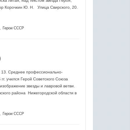
оска литая, над текстом звезда Героя,
ор Корочкин Ю. Н. Улица Свирского, 20.
,
Герои СССР
)
 13. Среднее профессионально-
 гг. учился Герой Советского Союза
изображение звезды и лавровой ветви.
озского района Нижегородской области в
,
Герои СССР