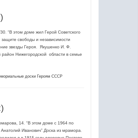
)
30. “В этом доме жил Герой Советского
 защите свободы и независимости
ние звезды Героя. Якушенко И. Ф.
й район Нижегородской области в семье
мориальные доски Героям СССР
)
марова, 14. “В этом доме с 1964 по
в Анатолий Иванович”.Доска из мрамора.
родился в в 1915 году вдеревне Пестово