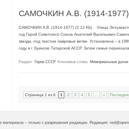
САМОЧКИН А.В. (1914-1977)
САМОЧКИН А.В. (1914-1977) (2.12 Kb) Улица Энтузиастов
год Герой Советского Союза Анатолий Васильевич Самочк
звезда, под текстом лавровые ветви. Установлена – в 19
году в г. Буинске Татарской АССР. Затем семья перееха
Раздел:
Герои СССР
Ключевые слова:
Мемориальные доски
Навигация по записям
Страница 1 из 6
1
2
3
4
5
...
»
Последня
е материала – только с разрешения редакции. Редакция: red@opent