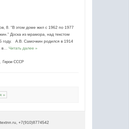
, 8. “В этом доме жил с 1962 по 1977
ин.” Доска из мрамора, над текстом
85 году. А.В. Самочкин родился в 1914
ла в…
Читать далее »
,
Герои СССР
я »
extnn.ru, +7(910)8774542