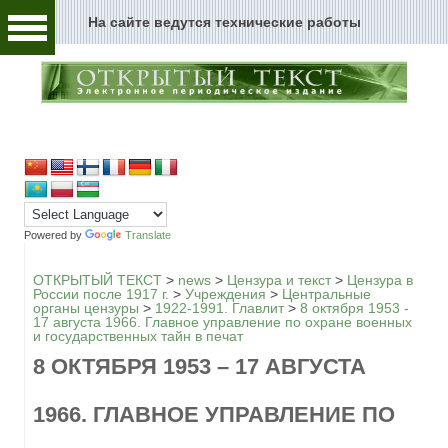
На сайте ведутся технические работы
Человек и текст
Архивы и текст
Перейти к содержимому
Цензура и текст
Текст пространства
Текст истории
Powered by
Translate
Текст музыки
ОТКРЫТЫЙ ТЕКСТ
>
news
>
Цензура и текст
>
Цензура в
России после 1917 г.
>
Учреждения
>
Центральные
органы цензуры
>
1922-1991. Главлит
>
8 октября 1953 -
Текст музея
17 августа 1966. Главное управление по охране военных
и государственных тайн в печат
Глоссарий
8 ОКТЯБРЯ 1953 – 17 АВГУСТА
Редакция
1966. ГЛАВНОЕ УПРАВЛЕНИЕ ПО
Новости сайта