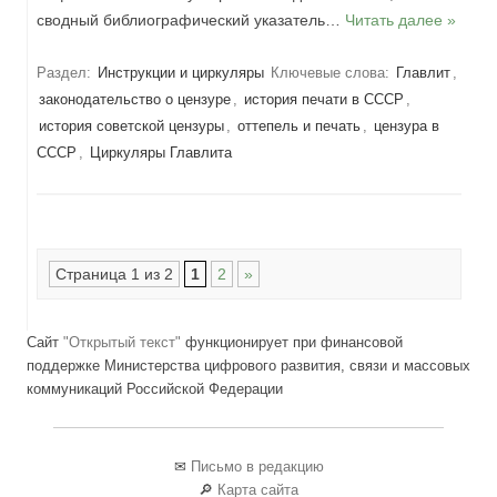
сводный библиографический указатель…
Читать далее »
Раздел:
Инструкции и циркуляры
Ключевые слова:
Главлит
,
законодательство о цензуре
,
история печати в СССР
,
история советской цензуры
,
оттепель и печать
,
цензура в
СССР
,
Циркуляры Главлита
Навигация по записям
Страница 1 из 2
1
2
»
Сайт
"Открытый текст"
функционирует при финансовой
поддержке Министерства цифрового развития, связи и массовых
коммуникаций Российской Федерации
✉
Письмо в редакцию
🔎
Карта сайта