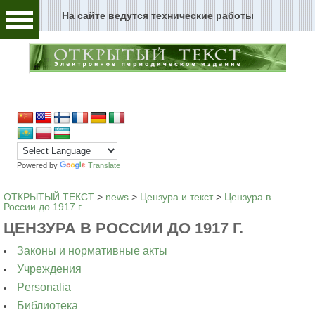
На сайте ведутся технические работы
Человек и текст
Архивы и текст
Перейти к содержимому
Цензура и текст
Текст пространства
Текст истории
Powered by
Translate
Текст музыки
ОТКРЫТЫЙ ТЕКСТ
>
news
>
Цензура и текст
>
Цензура в
России до 1917 г.
Текст музея
ЦЕНЗУРА В РОССИИ ДО 1917 Г.
Законы и нормативные акты
Глоссарий
Учреждения
Редакция
Personalia
Библиотека
Новости сайта