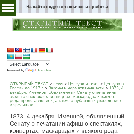
На сайте ведутся технические работы
Человек и текст
Архивы и текст
Перейти к содержимому
Цензура и текст
Текст пространства
Текст истории
Powered by
Translate
Текст музыки
ОТКРЫТЫЙ ТЕКСТ
>
news
>
Цензура и текст
>
Цензура в
России до 1917 г.
>
Законы и нормативные акты
>
1873, 4
декабря. Именной, объявленный Сенату о печатании
Текст музея
афиш о спектаклях, концертах, маскарадах и всякого
рода представлениях, а также о публичных увеселениях
и зрелищах
Глоссарий
1873, 4 декабря. Именной, объявленный
Редакция
Сенату о печатании афиш о спектаклях,
концертах, маскарадах и всякого рода
Новости сайта