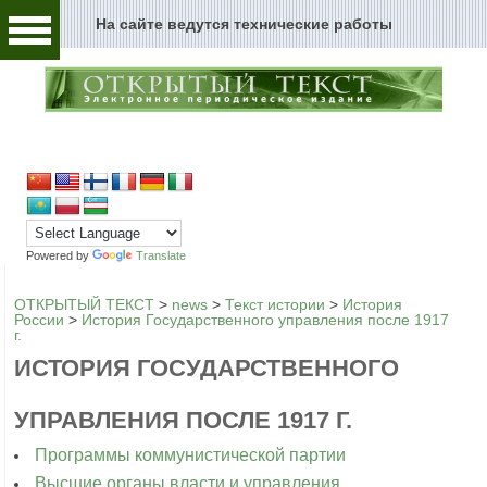
На сайте ведутся технические работы
Человек и текст
Архивы и текст
Перейти к содержимому
Цензура и текст
Текст пространства
Текст истории
Powered by
Translate
Текст музыки
ОТКРЫТЫЙ ТЕКСТ
>
news
>
Текст истории
>
История
России
>
История Государственного управления после 1917
г.
Текст музея
ИСТОРИЯ ГОСУДАРСТВЕННОГО
Глоссарий
УПРАВЛЕНИЯ ПОСЛЕ 1917 Г.
Редакция
Программы коммунистической партии
Новости сайта
Высшие органы власти и управления