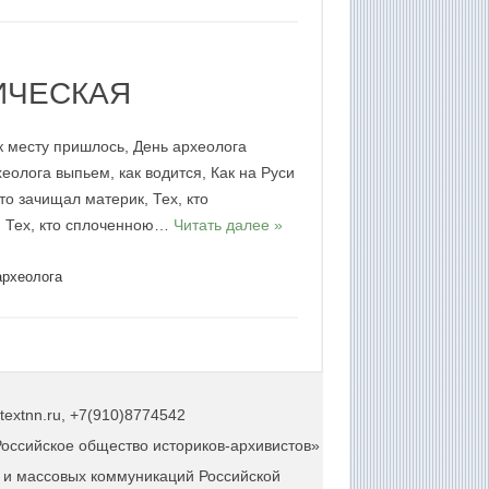
ИЧЕСКАЯ
 к месту пришлось, День археолога
рхеолога выпьем, как водится, Как на Руси
то зачищал материк, Тех, кто
! Тех, кто сплоченною…
Читать далее »
археолога
extnn.ru, +7(910)8774542
оссийское общество историков-архивистов»
и и массовых коммуникаций Российской