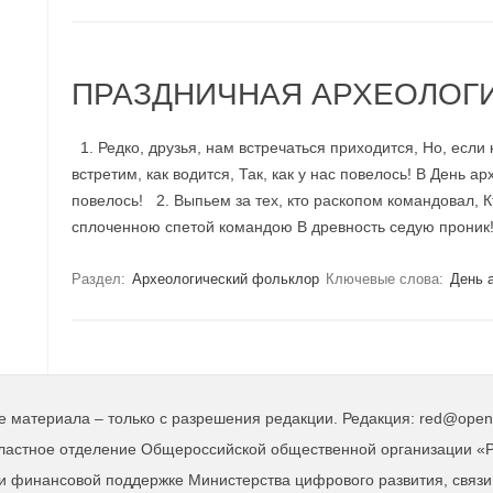
ПРАЗДНИЧНАЯ АРХЕОЛОГ
1. Редко, друзья, нам встречаться приходится, Но, если
встретим, как водится, Так, как у нас повелось! В День а
повелось! 2. Выпьем за тех, кто раскопом командовал, К
сплоченною спетой командою В древность седую проник
Раздел:
Археологический фольклор
Ключевые слова:
День 
е материала – только с разрешения редакции. Редакция: red@opent
ластное отделение Общероссийской общественной организации «Р
ри финансовой поддержке Министерства цифрового развития, связ