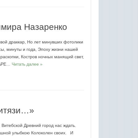
имира Назаренко
вой драккар, Но лет минувших фотолики
сы, минуты и года, Эпоху жизни нашей
аскопки, Костров ночных манящий свет,
 ЗАРЕ…
Читать далее »
витязи…»
и Витебской Древний город нас ждать.
душной улыбкою Колоколен своих. И