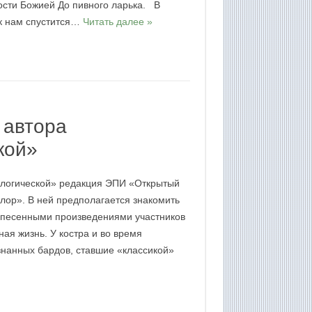
ости Божией До пивного ларька. В
 к нам спустится…
Читать далее »
 автора
кой»
еологической» редакция ЭПИ «Открытый
лор». В ней предполагается знакомить
и песенными произведениями участников
ная жизнь. У костра и во время
знанных бардов, ставшие «классикой»