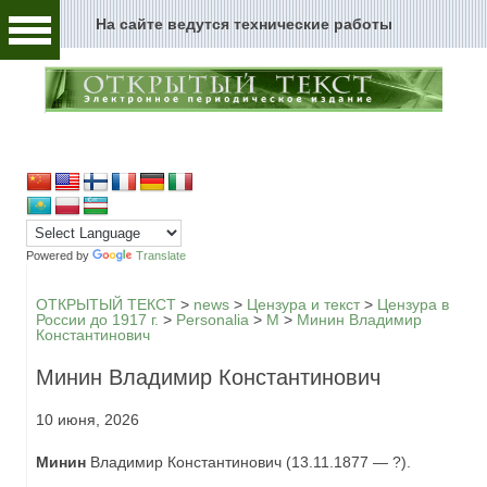
На сайте ведутся технические работы
Человек и текст
Архивы и текст
Перейти к содержимому
Цензура и текст
Текст пространства
Текст истории
Powered by
Translate
Текст музыки
ОТКРЫТЫЙ ТЕКСТ
>
news
>
Цензура и текст
>
Цензура в
России до 1917 г.
>
Personalia
>
М
>
Минин Владимир
Константинович
Текст музея
Минин Владимир Константинович
Глоссарий
10 июня, 2026
Редакция
Минин
Владимир Константинович (13.11.1877 — ?).
Новости сайта