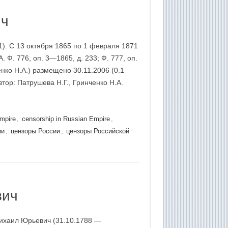
ич
1). С 13 октября 1865 по 1 февраля 1871
 Ф. 776, оп. 3—1865, д. 233; Ф. 777, оп.
енко Н.А.) размещено 30.11.2006 (0.1
тор: Патрушева Н.Г., Гринченко Н.А.
Empire
,
censorship in Russian Empire
,
ии
,
цензоры России
,
цензоры Российской
вич
Михаил Юрьевич (31.10.1788 —