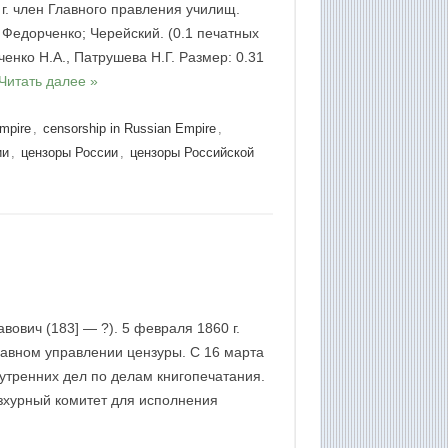
г. член Главного правления училищ.
 Федорченко; Черейский. (0.1 печатных
ченко Н.А., Патрушева Н.Г. Размер: 0.31
Читать далее »
Empire
,
censorship in Russian Empire
,
ии
,
цензоры России
,
цензоры Российской
вович (183] — ?). 5 февраля 1860 г.
авном управлении цензуры. С 16 марта
нутренних дел по делам книгопечатания.
нзхурный комитет для исполнения