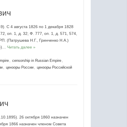
вич
). С 4 августа 1826 по 1 декабря 1828
 оп. 1, д. 32; Ф. 777, оп. 1, д. 571, 574,
 РП. (Патрушева Н.Г., Гринченко Н.А.)
те)…
Читать далее »
Empire
,
censorship in Russian Empire
,
ии
,
цензоры России
,
цензоры Российской
ич
10.1895). 26 октября 1860 назначен
тября 1866 назначен членом Совета