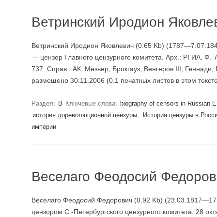
Ветринский Иродион Яковле
Ветринский Иродион Яковлевич (0.65 Kb) (1787—7.07.1849
— цензор Главного цензурного комитета. Арх.: РГИА. Ф. 772,
737. Справ.: АК, Мезьер, Брокгауз, Венгеров III, Геннади,
размещено 30.11.2006 (0.1 печатных листов в этом текс
Раздел:
В
Ключевые слова:
biography of censors in Russian 
история дореволюционной цензуры
,
История цензуры в Росс
империи
Веселаго Феодосий Федоров
Веселаго Феодосий Федорович (0.92 Kb) (23.03.1817—17.
цензором С.-Петербургского цензурного комитета. 28 ок