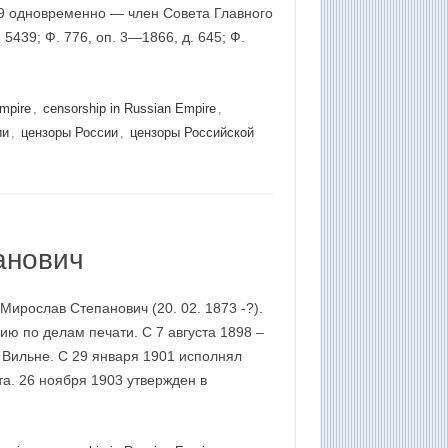
69 одновременно — член Совета Главного
 5439; Ф. 776, оп. 3—1866, д. 645; Ф.
Empire
,
censorship in Russian Empire
,
ии
,
цензоры России
,
цензоры Российской
анович
ирослав Степанович (20. 02. 1873 -?).
ю по делам печати. С 7 августа 1898 –
 Вильне. С 29 января 1901 исполнял
та. 26 ноября 1903 утвержден в