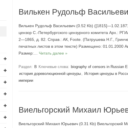
Вилькен Рудольф Васильев
Вилькен Рудольф Васильевич (0.52 Kb) ([1815]—1.02.187
цензор С.-Петербургского цензурного комитета Арх.: РГИА.
2—1865, д. 82. Справ.: АК, Foote. (Патрушева Н.Г., Гринч
печатных листов в этом тексте) Размещено: 01.01.2000 Ав
Размер:…
Читать далее »
Раздел:
В
Ключевые слова:
biography of censors in Russian 
история дореволюционной цензуры
,
История цензуры в Росс
империи
Виельгорский Михаил Юрье
Виельгорский Михаил Юрьевич (0.31 Kb) Виельгорский 