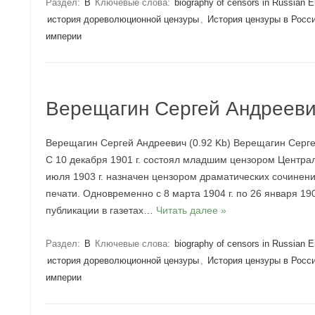
Раздел:
В
Ключевые слова:
biography of censors in Russian 
история дореволюционной цензуры
,
История цензуры в Росс
империи
Верещагин Сергей Андреев
Верещагин Сергей Андреевич (0.92 Kb) Верещагин Сергей
С 10 декабря 1901 г. состоял младшим цензором Центра
июля 1903 г. назначен цензором драматических сочинен
печати. Одновременно с 8 марта 1904 г. по 26 января 19
публикации в газетах…
Читать далее »
Раздел:
В
Ключевые слова:
biography of censors in Russian 
история дореволюционной цензуры
,
История цензуры в Росс
империи