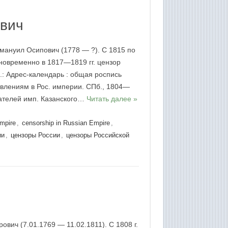
вич
ануил Осипович (1778 — ?). С 1815 по
дновременно в 1817—1819 гг. цензор
.: Адрес-календарь : общая роспись
влениям в Рос. империи. СПб., 1804—
ателей имп. Казанского…
Читать далее »
Empire
,
censorship in Russian Empire
,
ии
,
цензоры России
,
цензоры Российской
вич (7.01.1769 — 11.02.1811). С 1808 г.