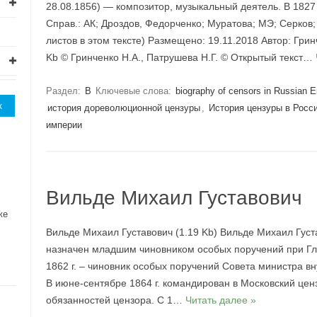
28.08.1856) — композитор, музыкальный деятель. В 1827 
Справ.: АК; Дроздов, Федорченко; Муратова; МЭ; Серков;
листов в этом тексте) Размещено: 19.11.2018 Автор: Грин
Kb © Гринченко Н.А., Патрушева Н.Г. © Открытый текст…
Раздел:
В
Ключевые слова:
biography of censors in Russian 
история дореволюционной цензуры
,
История цензуры в Росс
империи
Вильде Михаил Густавович
же
Вильде Михаил Густавович (1.19 Kb) Вильде Михаил Густа
назначен младшим чиновником особых поручений при Гл
1862 г. – чиновник особых поручений Совета министра в
В июне-сентябре 1864 г. командирован в Московский це
обязанностей цензора. С 1…
Читать далее »