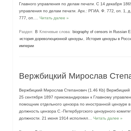
Главного управления по делам печати. С 14 декабря 18
управления по делам печати. Арх.: РГИА. Ф. 772, оп. 1, д.
777, оп.…
Читать далее »
Раздел:
В
Ключевые слова:
biography of censors in Russian 
история дореволюционной цензуры
,
История цензуры в Росс
империи
Вержбицкий Мирослав Степ
Вержбицкий Мирослав Степанович (1.46 Kb) Вержбицкий М
25 сентября 1897 прикомандирован к Главному управлени
помощник отдельного цензора по иностранной цензуре в
должность цензора С.-Петербургского цензурного комите
должности. 21 июня 1914 исполнял…
Читать далее »