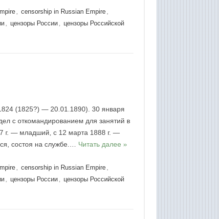
Empire
,
censorship in Russian Empire
,
ии
,
цензоры России
,
цензоры Российской
1824 (1825?) — 20.01.1890). 30 января
 дел с откомандированием для занятий в
 г. — младший, с 12 марта 1888 г. —
ся, состоя на службе.…
Читать далее »
Empire
,
censorship in Russian Empire
,
ии
,
цензоры России
,
цензоры Российской