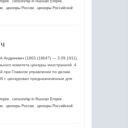
Empire
,
censorship in Russian Empire
,
ии
,
цензоры России
,
цензоры Российской
ич
 Андреевич (1863 (1864?) — 3.09.1911).
льного комитета цензуры иностранной. 4
ий при Главном управлении по делам
05 г. цензуровал предназначенные для
Empire
,
censorship in Russian Empire
,
ии
,
цензоры России
,
цензоры Российской