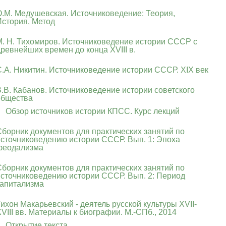
О.М. Медушевская. Источниковедение: Теория,
История, Метод
М. Н. Тихомиров. Источниковедение истории СССР с
ревнейших времен до конца XVIII в.
С.А. Никитин. Источниковедение истории СССР. XIX век
В.В. Кабанов. Источниковедение истории советского
общества
Обзор источников истории КПСС. Курс лекций
Сборник документов для практических занятий по
источниковедению истории СССР. Вып. 1: Эпоха
феодализма
Сборник документов для практических занятий по
источниковедению истории СССР. Вып. 2: Период
капитализма
ихон Макарьевский - деятель русской культуры XVII-
VIII вв. Материалы к биографии. М.-СПб., 2014
Открытие текста