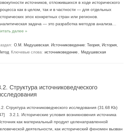
овокупности источников, отложившихся в ходе исторического
роцесса как в целом, так и в частности — для отдельных
сторических эпох конкретных стран или регионов.
налитическая задача — это разработка методов анализа…
итать далее »
аздел:
О.М. Медушевская. Источниковедение: Теория, История,
етод
Ключевые слова:
источниковедение
,
Медушевская
3.2. Структура источниковедческого
исследования
.2. Структура источниковедческого исследования (31.68 Kb)
47] 3.2.1. Исторические условия возникновения источника
сточник как материальный продукт целенаправленной
еловеческой деятельности, как исторический феномен вызван