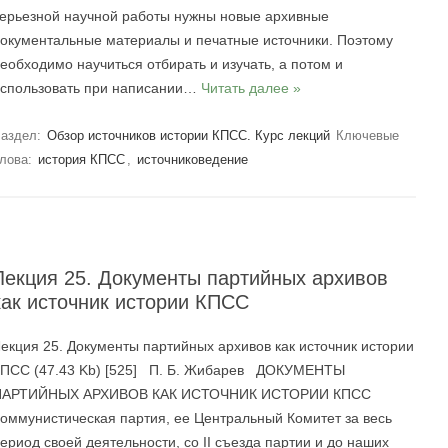
ерьезной научной работы нужны новые архивные
окументальные материалы и печатные источники. Поэтому
еобходимо научиться отбирать и изучать, а потом и
спользовать при написании…
Читать далее »
аздел:
Обзор источников истории КПСС. Курс лекций
Ключевые
лова:
история КПСС
,
источниковедение
Лекция 25. Документы партийных архивов
как источник истории КПСС
екция 25. Документы партийных архивов как источник истории
ПСС (47.43 Kb) [525] П. Б. Жибарев ДОКУМЕНТЫ
ПАРТИЙНЫХ АРХИВОВ КАК ИСТОЧНИК ИСТОРИИ КПСС
оммунистическая партия, ее Центральный Комитет за весь
ериод своей деятельности, со II съезда партии и до наших