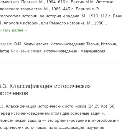
емиотика. Поэтика. М., 1994. 616 с. Бахтин М.М. Эстетика
ловесного творчества. М., 1986. 445 с. Бернгейм Э.
илософия истории, ее история и задачи. М., 1910. 112 с. Банк
. Апология истории, или Ремесло историка. М., 1986.…
итать далее »
аздел:
О.М. Медушевская. Источниковедение: Теория, История,
етод
Ключевые слова:
источниковедение
,
Медушевская
3.3. Классификация исторических
источников
.3. Классификация исторических источников (24.29 Kb) [56]
еред источниковедением стоят две основные задачи.
вристическая задача — это ориентирование в многообразии
сторических источников, их классификация, изучение