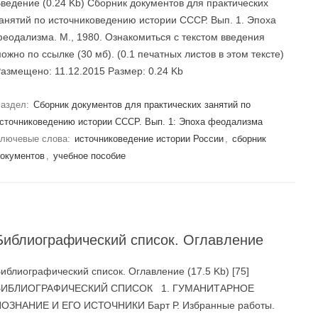
ведение (0.24 Kb) Сборник документов для практических
анятий по источниковедению истории СССР. Вып. 1. Эпоха
еодализма. М., 1980. Ознакомиться с текстом введения
ожно по ссылке (30 мб). (0.1 печатных листов в этом тексте)
азмещено: 11.12.2015 Размер: 0.24 Kb
аздел:
Сборник документов для практических занятий по
сточниковедению истории СССР. Вып. 1: Эпоха феодализма
лючевые слова:
источниковедение истории России
,
сборник
окументов
,
учебное пособие
Библиографический список. Оглавление
иблиографический список. Оглавление (17.5 Kb) [75]
БИБЛИОГРАФИЧЕСКИЙ СПИСОК 1. ГУМАНИТАРНОЕ
ОЗНАНИЕ И ЕГО ИСТОЧНИКИ Барт Р. Избранные работы.