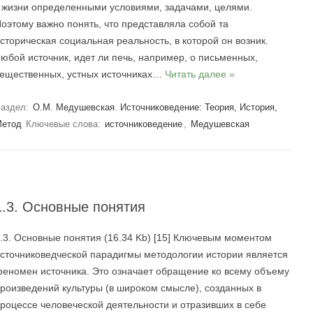
 жизни определенными условиями, задачами, целями.
оэтому важно понять, что представляла собой та
сторическая социальная реальность, в которой он возник.
юбой источник, идет ли печь, например, о письменных,
ещественных, устных источниках…
Читать далее »
аздел:
О.М. Медушевская. Источниковедение: Теория, История,
етод
Ключевые слова:
источниковедение
,
Медушевская
1.3. Основные понятия
.3. Основные понятия (16.34 Kb) [15] Ключевым моментом
сточниковедческой парадигмы методологии истории является
еномен источника. Это означает обращение ко всему объему
роизведений культуры (в широком смысле), созданных в
роцессе человеческой деятельности и отразивших в себе