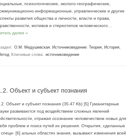
оциальные, психологические, эколого-географические,
оммуникационно-информационные, управленческие и другие
спекты развития общества и личности, власти и права,
равственности, мотивов и стереотипов человеческого…
итать далее »
аздел:
О.М. Медушевская. Источниковедение: Теория, История,
етод
Ключевые слова:
источниковедение
1.2. Объект и субъект познания
.2. Объект и субъект познания (35.47 Kb) [5] Гуманитарные
ауки развиваются под воздействием сложных явлений
ействительности, отражая осознание человечеством новых для
ебя проблем и поиск путей их решения. Открытия, сделанные
 специ- [6] альных областях знания, вызывают изменения всей