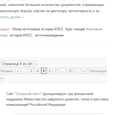
ней, накопили большое количество документов, отражающих
ероическую борьбу партии за диктатуру пролетариата и за…
итать далее »
аздел:
Обзор источников истории КПСС. Курс лекций
Ключевые
лова:
история КПСС
,
источниковедение
Навигация по записям
Страница 5 из 18
«
Первая
«
...
3
4
5
6
7
...
10
...
»
Последняя
»
Сайт
"Открытый текст"
функционирует при финансовой
поддержке Министерства цифрового развития, связи и массовых
коммуникаций Российской Федерации