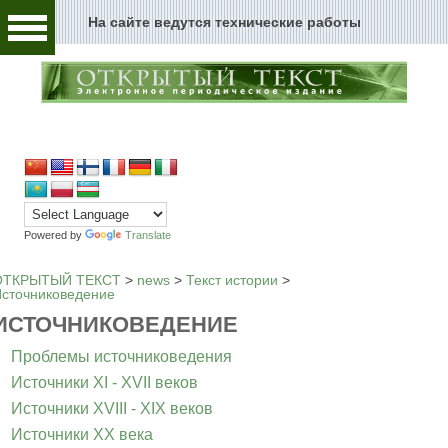
На сайте ведутся технические работы
Человек и текст
Архивы и текст
Перейти к содержимому
Цензура и текст
Текст пространства
Текст истории
Powered by
Translate
Текст музыки
ОТКРЫТЫЙ ТЕКСТ
>
news
>
Текст истории
>
сточниковедение
Текст музея
ИСТОЧНИКОВЕДЕНИЕ
Проблемы источниковедения
Глоссарий
Источники XI - XVII веков
Редакция
Источники XVIII - XIX веков
Источники XX века
Новости сайта