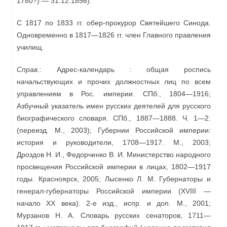
1780?) — 31.12.1856).
С 1817 по 1833 гг. обер-прокурор Святейшего Синода.
Одновременно в 1817—1826 гг. член Главного правления
училищ.
Справ
.: Адрес-календарь : общая роспись
начальствующих и прочих должностных лиц по всем
управлениям в Рос. империи. СПб., 1804—1916;
Азбучный указатель имен русских деятелей для русского
биографического словаря. СПб., 1887—1888. Ч. 1—2.
(переизд. М., 2003); Губернии Российской империи:
история и руководители, 1708—1917. М., 2003;
Дроздов Н. И., Федорченко В. И. Министерство народного
просвещения Российской империи в лицах, 1802—1917
годы. Красноярск, 2005; Лысенко Л. М. Губернаторы и
генерал-губернаторы Российской империи (XVIII —
начало XX века). 2‑е изд., испр. и доп. М., 2001;
Мурзанов Н. А. Словарь русских сенаторов, 1711—