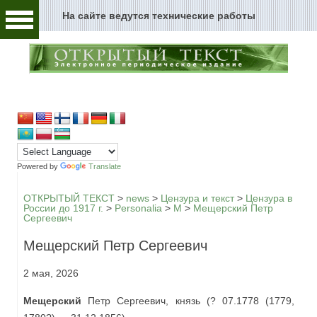
На сайте ведутся технические работы
Человек и текст
Архивы и текст
Перейти к содержимому
Цензура и текст
Текст пространства
Текст истории
Powered by
Translate
Текст музыки
ОТКРЫТЫЙ ТЕКСТ
>
news
>
Цензура и текст
>
Цензура в
России до 1917 г.
>
Personalia
>
М
>
Мещерский Петр
Сергеевич
Текст музея
Мещерский Петр Сергеевич
Глоссарий
2 мая, 2026
Редакция
Мещерский
Петр Сергеевич, князь (? 07.1778 (1779,
Новости сайта