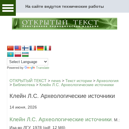
На сайте ведутся технические работы
Человек и текст
Архивы и текст
Перейти к содержимому
Цензура и текст
Текст пространства
Текст истории
Powered by
Translate
Текст музыки
ОТКРЫТЫЙ ТЕКСТ
>
news
>
Текст истории
>
Археология
>
Библиотека
>
Клейн Л.С. Археологические источники
Текст музея
Клейн Л.С. Археологические источники
Глоссарий
14 июня, 2026
Редакция
Клейн Л.С. Археологические источники
. М.:
Новости сайта
Изд-во ЛГУ, 1978 (pdf; 12 Мб)