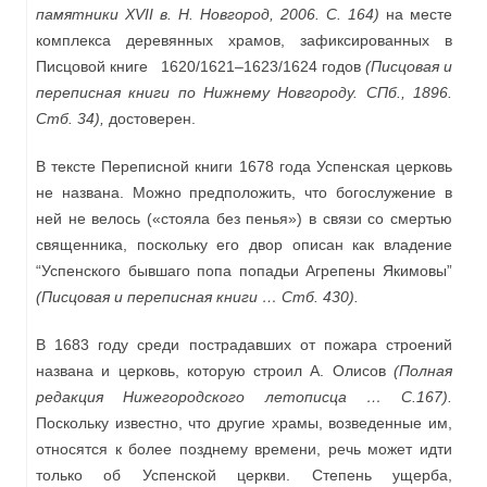
памятники
XVII
в. Н. Новгород, 2006. С. 164)
на месте
комплекса деревянных храмов, зафиксированных в
Писцовой книге 1620/1621–1623/1624 годов
(Писцовая и
переписная книги по Нижнему Новгороду. СПб., 1896.
Стб. 34),
достоверен.
В тексте Переписной книги 1678 года Успенская церковь
не названа. Можно предположить, что богослужение в
ней не велось («стояла без пенья») в связи со смертью
священника, поскольку его двор описан как владение
“Успенского бывшаго попа попадьи Агрепены Якимовы”
(Писцовая и переписная книги …
Стб. 430).
В 1683 году среди пострадавших от пожара строений
названа и церковь, которую строил А. Олисов
(Полная
редакция Нижегородского летописца … С.167).
Поскольку известно, что другие храмы, возведенные им,
относятся к более позднему времени, речь может идти
только об Успенской церкви. Степень ущерба,