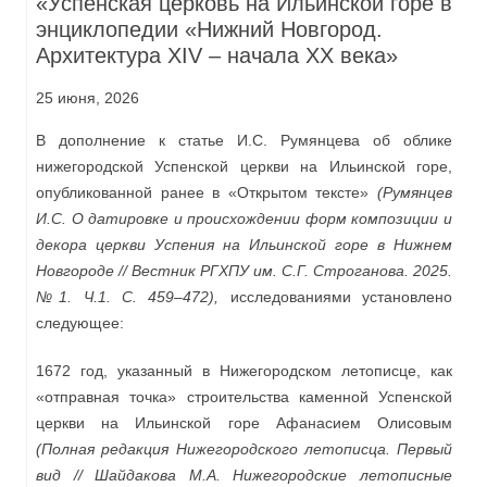
«Успенская церковь на Ильинской горе в
энциклопедии «Нижний Новгород.
Архитектура XIV – начала XX века»
25 июня, 2026
В дополнение к статье И.С. Румянцева об облике
нижегородской Успенской церкви на Ильинской горе,
опубликованной ранее в «Открытом тексте»
(Румянцев
И.С. О датировке и происхождении форм композиции и
декора церкви Успения на Ильинской горе в Нижнем
Новгороде // Вестник РГХПУ им. С.Г. Строганова. 2025.
№1. Ч.1. С. 459–472),
исследованиями установлено
следующее:
1672 год, указанный в Нижегородском летописце, как
«отправная точка» строительства каменной Успенской
церкви на Ильинской горе Афанасием Олисовым
(Полная редакция Нижегородского летописца. Первый
вид // Шайдакова М.А. Нижегородские летописные