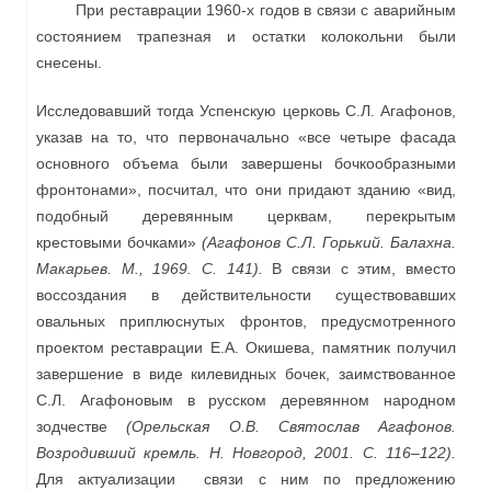
При реставрации 1960-х годов в связи с аварийным
состоянием трапезная и остатки колокольни были
снесены.
Исследовавший тогда Успенскую церковь С.Л. Агафонов,
указав на то, что первоначально «все четыре фасада
основного объема были завершены бочкообразными
фронтонами», посчитал, что они придают зданию «вид,
подобный деревянным церквам, перекрытым
крестовыми бочками»
(Агафонов С.Л. Горький. Балахна.
Макарьев. М., 1969. С. 141).
В связи с этим, вместо
воссоздания в действительности существовавших
овальных приплюснутых фронтов, предусмотренного
проектом реставрации Е.А. Окишева, памятник получил
завершение в виде килевидных бочек, заимствованное
С.Л. Агафоновым в русском деревянном народном
зодчестве
(Орельская О.В. Святослав Агафонов.
Возродивший кремль. Н. Новгород, 2001. С. 116–122).
Для актуализации связи с ним по предложению