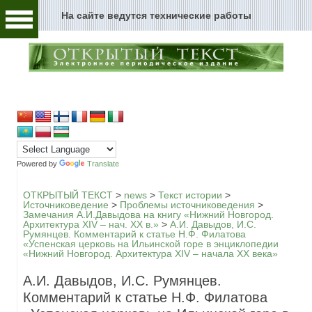
На сайте ведутся технические работы
Человек и текст
Архивы и текст
Перейти к содержимому
Цензура и текст
Текст пространства
Текст истории
Powered by
Translate
Текст музыки
ОТКРЫТЫЙ ТЕКСТ
>
news
>
Текст истории
>
Источниковедение
>
Проблемы источниковедения
>
Замечания А.И.Давыдова на книгу «Нижний Новгород.
Текст музея
Архитектура XIV – нач. ХХ в.»
>
А.И. Давыдов, И.С.
Румянцев. Комментарий к статье Н.Ф. Филатова
«Успенская церковь на Ильинской горе в энциклопедии
Глоссарий
«Нижний Новгород. Архитектура XIV – начала XX века»
Редакция
А.И. Давыдов, И.С. Румянцев.
Комментарий к статье Н.Ф. Филатова
Новости сайта