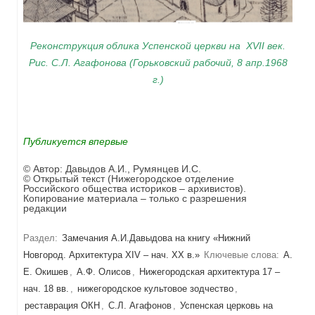
Реконструкция облика Успенской церкви на XVII век.
Рис. С.Л. Агафонова (Горьковский рабочий, 8 апр.1968
г.)
Публикуется впервые
© Автор:
Давыдов А.И., Румянцев И.С.
© Открытый текст (Нижегородское отделение
Российского общества историков – архивистов).
Копирование материала – только с разрешения
редакции
Раздел:
Замечания А.И.Давыдова на книгу «Нижний
Новгород. Архитектура XIV – нач. ХХ в.»
Ключевые слова:
А.
Е. Окишев
,
А.Ф. Олисов
,
Нижегородская архитектура 17 –
нач. 18 вв.
,
нижегородское культовое зодчество
,
реставрация ОКН
,
С.Л. Агафонов
,
Успенская церковь на