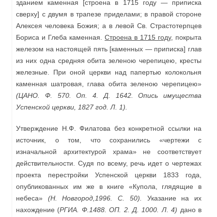
зданием каменная [строена в 1715 году — приписка
сверху] с двумя в трапезе приделами; в правой стороне
Алексея человека Божия; а в левой Св. Страстотерпцев
Бориса и Глеба каменная.
Строена в 1715 году,
покрыта
железом на настоящей пять [каменных — приписка] глав
из них одна средняя обита зеленою черепицею, кресты
железные. При оной церкви над папертью колокольня
каменная шатровая, глава обита зеленою черепицею»
(ЦАНО. Ф. 570. Оп. 4. Д. 1642. Опись имущества
Успенской церкви, 1827 год. Л. 1)
.
Утверждение Н.Ф. Филатова без конкретной ссылки на
источник, о том, что сохранились «чертежи с
изначальной архитектурой храма» не соответствует
действительности. Судя по всему, речь идет о чертежах
проекта перестройки Успенской церкви 1833 года,
опубликованных им же в книге «Купола, глядящие в
небеса»
(Н. Новгород,1996. С. 50).
Указание на их
нахождение (
РГИА. Ф.1488. ОП. 2. Д. 1000. Л. 4)
дано в