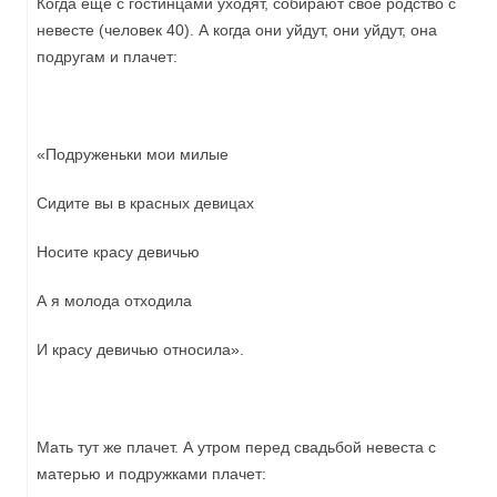
Когда ещё с гостинцами уходят, собирают своё родство с
невесте (человек 40). А когда они уйдут, они уйдут, она
подругам и плачет:
«Подруженьки мои милые
Сидите вы в красных девицах
Носите красу девичью
А я молода отходила
И красу девичью относила».
Мать тут же плачет. А утром перед свадьбой невеста с
матерью и подружками плачет: