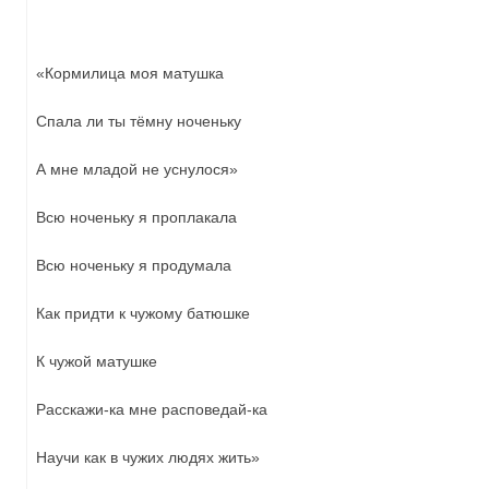
«Кормилица моя матушка
Спала ли ты тёмну ноченьку
А мне младой не уснулося»
Всю ноченьку я проплакала
Всю ноченьку я продумала
Как придти к чужому батюшке
К чужой матушке
Расскажи-ка мне расповедай-ка
Научи как в чужих людях жить»