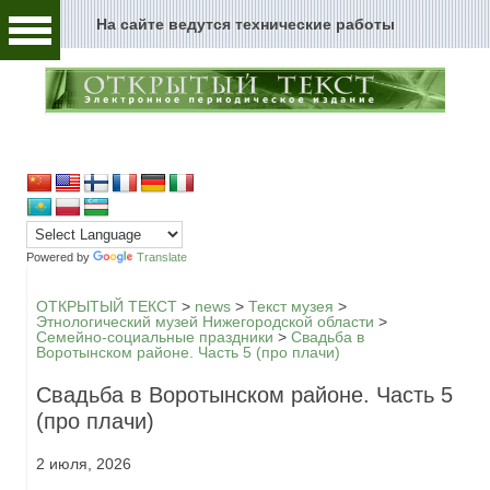
На сайте ведутся технические работы
Человек и текст
Архивы и текст
Перейти к содержимому
Цензура и текст
Текст пространства
Текст истории
Powered by
Translate
Текст музыки
ОТКРЫТЫЙ ТЕКСТ
>
news
>
Текст музея
>
Этнологический музей Нижегородской области
>
Семейно-социальные праздники
>
Свадьба в
Текст музея
Воротынском районе. Часть 5 (про плачи)
Глоссарий
Свадьба в Воротынском районе. Часть 5
(про плачи)
Редакция
2 июля, 2026
Новости сайта