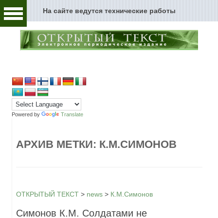
На сайте ведутся технические работы
Человек и текст
Архивы и текст
Перейти к содержимому
Цензура и текст
Текст пространства
Текст истории
Powered by
Translate
Текст музыки
АРХИВ МЕТКИ:
К.М.СИМОНОВ
Текст музея
Глоссарий
Редакция
ОТКРЫТЫЙ ТЕКСТ
>
news
>
К.М.Симонов
Симонов К.М. Солдатами не
Новости сайта