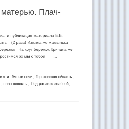
 матерью. Плач-
вка и публикация материала Е.В.
ить (2 раза) Изжила же мамынька
т бережок На крут бережок Кричала же
 Простимся эх мы с тобой …
е эти тёмные ночи
,
Горьковская область
,
н
,
плач невесты
,
Под ракитою зелёной
,