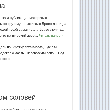
ла
овка и публикация материала
 по крутому похаживала Браво люли да
бедей-гусей заманивала Браво люли да
йдите на широкий двор…
Читать далее »
доль по бережку похаживала
,
Где эти
родская область
,
Перевозский район
,
Под
ершово
ном соловей
овка и публикация материала