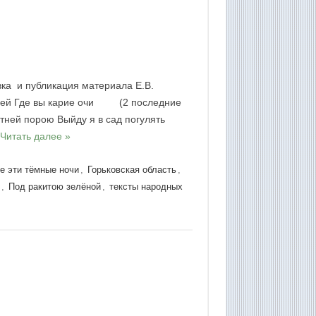
вка и публикация материала Е.В.
овей Где вы карие очи (2 последние
тней порою Выйду я в сад погулять
…
Читать далее »
е эти тёмные ночи
,
Горьковская область
,
н
,
Под ракитою зелёной
,
тексты народных