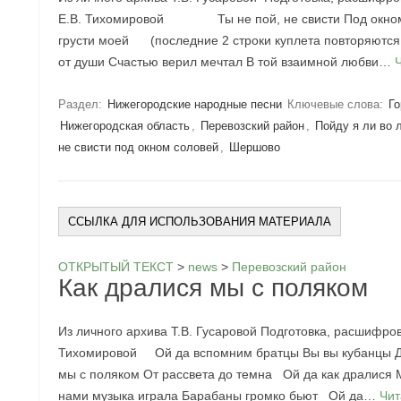
Е.В. Тихомировой Ты не пой, не свисти Под окном 
грусти моей (последние 2 строки куплета повторяютс
от души Счастью верил мечтал В той взаимной любви…
Раздел:
Нижегородские народные песни
Ключевые слова:
Го
Нижегородская область
,
Перевозский район
,
Пойду я ли во 
не свисти под окном соловей
,
Шершово
ССЫЛКА ДЛЯ ИСПОЛЬЗОВАНИЯ МАТЕРИАЛА
ОТКРЫТЫЙ ТЕКСТ
>
news
>
Перевозский район
Как дралися мы с поляком
Из личного архива Т.В. Гусаровой Подготовка, расшифро
Тихомировой Ой да вспомним братцы Вы вы кубанцы Дв
мы с поляком От рассвета до темна Ой да как дралися 
нами музыка играла Барабаны громко бьют Ой да…
Чит