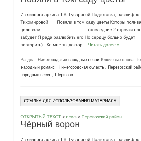
Из личного архива Т.В. Гусаровой Подготовка, расшифро
Тихомировой Повяли в том саду цветы Которы полива
целовали (последние 2 строчки повторить)
забудет Я рада разлюбить его Но сердцу больн
повторить) Ко мне ты доктор…
Читать далее »
Раздел:
Нижегородские народные песни
Ключевые слова:
Го
народный романс
,
Нижегородская область
,
Перевозский рай
народных песен
,
Шершово
ССЫЛКА ДЛЯ ИСПОЛЬЗОВАНИЯ МАТЕРИАЛА
ОТКРЫТЫЙ ТЕКСТ
>
news
>
Перевозский район
Чёрный ворон
Из личного архива Т.В. Гусаровой Подготовка, расшифро