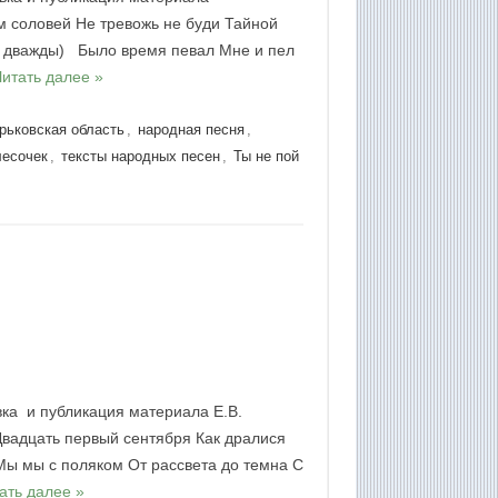
соловей Не тревожь не буди Тайной
я дважды) Было время певал Мне и пел
Читать далее »
рьковская область
,
народная песня
,
лесочек
,
тексты народных песен
,
Ты не пой
вка и публикация материала Е.В.
адцать первый сентября Как дралися
Мы мы с поляком От рассвета до темна С
ать далее »