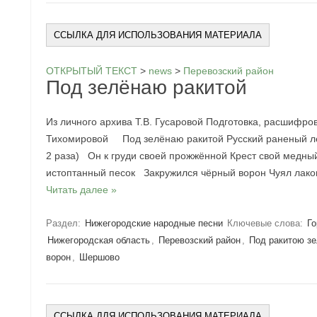
ССЫЛКА ДЛЯ ИСПОЛЬЗОВАНИЯ МАТЕРИАЛА
ОТКРЫТЫЙ ТЕКСТ
>
news
>
Перевозский район
Под зелёнаю ракитой
Из личного архива Т.В. Гусаровой Подготовка, расшифро
Тихомировой Под зелёнаю ракитой Русский раненый л
2 раза) Он к груди своей прожжённой Крест свой медн
истоптанный песок Закружился чёрный ворон Чуял лак
Читать далее »
Раздел:
Нижегородские народные песни
Ключевые слова:
Го
Нижегородская область
,
Перевозский район
,
Под ракитою з
ворон
,
Шершово
ССЫЛКА ДЛЯ ИСПОЛЬЗОВАНИЯ МАТЕРИАЛА