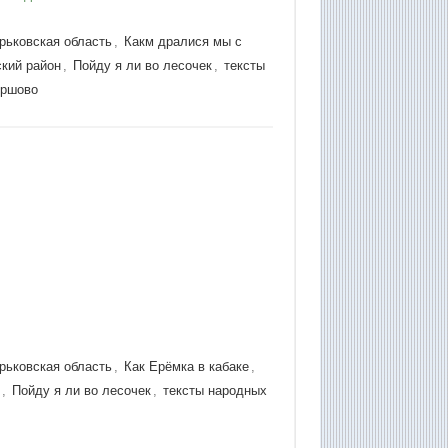
рьковская область
,
Какм дралися мы с
кий район
,
Пойду я ли во лесочек
,
тексты
ршово
рьковская область
,
Как Ерёмка в кабаке
,
н
,
Пойду я ли во лесочек
,
тексты народных