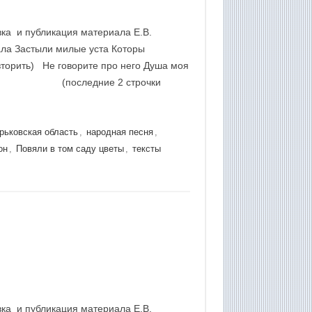
вка и публикация материала Е.В.
ла Застыли милые уста Которы
 Не говорите про него Душа моя
о будет (последние 2 строчки
рьковская область
,
народная песня
,
он
,
Повяли в том саду цветы
,
тексты
вка и публикация материала Е.В.