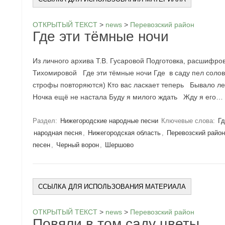
ОТКРЫТЫЙ ТЕКСТ
>
news
>
Перевозский район
Где эти тёмные ночи
Из личного архива Т.В. Гусаровой Подготовка, расшифро
Тихомировой Где эти тёмные ночи Где в саду пел сол
строфы повторяются) Кто вас ласкает теперь Бывало ле
Ночка ещё не настала Буду я милого ждать Жду я его
Раздел:
Нижегородские народные песни
Ключевые слова:
Гд
народная песня
,
Нижегородская область
,
Перевозский райо
песен
,
Черный ворон
,
Шершово
ССЫЛКА ДЛЯ ИСПОЛЬЗОВАНИЯ МАТЕРИАЛА
ОТКРЫТЫЙ ТЕКСТ
>
news
>
Перевозский район
Повяли в том саду цветы