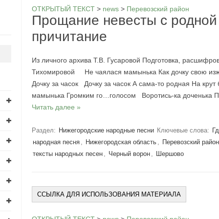
ОТКРЫТЫЙ ТЕКСТ
>
news
>
Перевозский район
Прощание невесты с родной
причитание
Из личного архива Т.В. Гусаровой Подготовка, расшифро
Тихомировой Не чаялася мамынька Как дочку свою изж
Дочку за часок Дочку за часок А сама-то родная На кру
мамынька Громким го…голосом Воротись-ка доченька
Читать далее »
Раздел:
Нижегородские народные песни
Ключевые слова:
Гд
народная песня
,
Нижегородская область
,
Перевозский райо
тексты народных песен
,
Черный ворон
,
Шершово
ССЫЛКА ДЛЯ ИСПОЛЬЗОВАНИЯ МАТЕРИАЛА