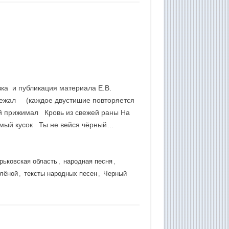
вка и публикация материала Е.В.
ежал (каждое двустишие повторяется
ый прижимал Кровь из свежей раны На
омый кусок Ты не вейся чёрный…
рьковская область
,
народная песня
,
елёной
,
тексты народных песен
,
Черный