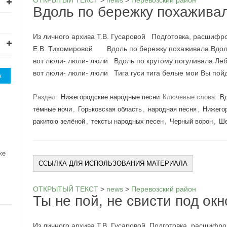
ОТКРЫТЫЙ ТЕКСТ
>
news
>
Перевозский район
Вдоль по бережку похажива
Из личного архива Т.В. Гусаровой Подготовка, расшифр
Е.В. Тихомировой Вдоль по бережку похаживала Вдоль
вот люли- люли- люли Вдоль по крутому погуливала Ле
вот люли- люли- люли Тига гуси тига белые мои Вы по
Раздел:
Нижегородские народные песни
Ключевые слова:
В
тёмные ночи
,
Горьковская область
,
народная песня
,
Нижего
ракитою зелёной
,
тексты народных песен
,
Черный ворон
,
Ш
же
ССЫЛКА ДЛЯ ИСПОЛЬЗОВАНИЯ МАТЕРИАЛА
ОТКРЫТЫЙ ТЕКСТ
>
news
>
Перевозский район
Ты не пой, не свисти под ок
Из личного архива Т.В. Гусаровой Подготовка, расшифр