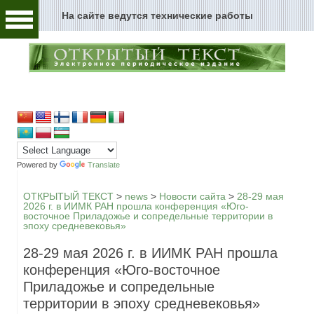
На сайте ведутся технические работы
Человек и текст
Архивы и текст
Перейти к содержимому
Цензура и текст
Текст пространства
Текст истории
Powered by
Translate
Текст музыки
ОТКРЫТЫЙ ТЕКСТ
>
news
>
Новости сайта
>
28-29 мая
2026 г. в ИИМК РАН прошла конференция «Юго-
восточное Приладожье и сопредельные территории в
Текст музея
эпоху средневековья»
Глоссарий
28-29 мая 2026 г. в ИИМК РАН прошла
конференция «Юго-восточное
Редакция
Приладожье и сопредельные
территории в эпоху средневековья»
Новости сайта