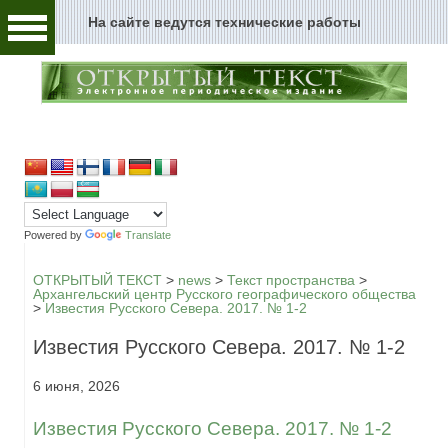
На сайте ведутся технические работы
Человек и текст
Архивы и текст
Перейти к содержимому
Цензура и текст
Текст пространства
Текст истории
Powered by
Translate
Текст музыки
ОТКРЫТЫЙ ТЕКСТ
>
news
>
Текст пространства
>
Архангельский центр Русского географического общества
>
Известия Русского Севера. 2017. № 1-2
Текст музея
Известия Русского Севера. 2017. № 1-2
Глоссарий
6 июня, 2026
Редакция
Известия Русского Севера. 2017. № 1-2
Новости сайта