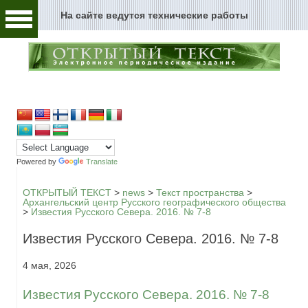
На сайте ведутся технические работы
Человек и текст
Архивы и текст
Перейти к содержимому
Цензура и текст
Текст пространства
Текст истории
Powered by
Translate
Текст музыки
ОТКРЫТЫЙ ТЕКСТ
>
news
>
Текст пространства
>
Архангельский центр Русского географического общества
>
Известия Русского Севера. 2016. № 7-8
Текст музея
Известия Русского Севера. 2016. № 7-8
Глоссарий
4 мая, 2026
Редакция
Известия Русского Севера. 2016. № 7-8
Новости сайта