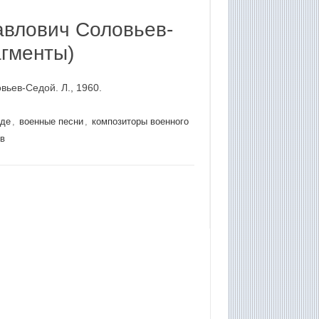
влович Соловьев-
агменты)
ьев-Седой. Л., 1960.
йде
,
военные песни
,
композиторы военного
в