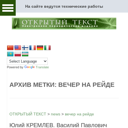
На сайте ведутся технические работы
Человек и текст
Архивы и текст
Перейти к содержимому
Цензура и текст
Текст пространства
Текст истории
Powered by
Translate
Текст музыки
АРХИВ МЕТКИ:
ВЕЧЕР НА РЕЙДЕ
Текст музея
Глоссарий
Редакция
ОТКРЫТЫЙ ТЕКСТ
>
news
>
вечер на рейде
Юлий КРЕМЛЕВ. Василий Павлович
Новости сайта